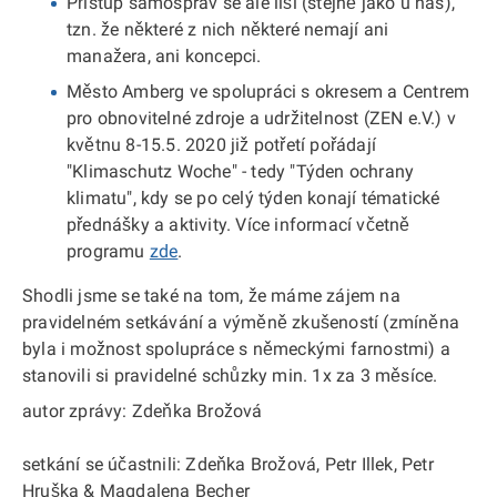
Přístup samospráv se ale liší (stejně jako u nás),
tzn. že některé z nich některé nemají ani
manažera, ani koncepci.
Město Amberg ve spolupráci s okresem a Centrem
pro obnovitelné zdroje a udržitelnost (ZEN e.V.) v
květnu 8-15.5. 2020 již potřetí pořádají
"Klimaschutz Woche" - tedy "Týden ochrany
klimatu", kdy se po celý týden konají tématické
přednášky a aktivity. Více informací včetně
programu
zde
.
Shodli jsme se také na tom, že máme zájem na
pravidelném setkávání a výměně zkušeností (zmíněna
byla i možnost spolupráce s německými farnostmi) a
stanovili si pravidelné schůzky min. 1x za 3 měsíce.
autor zprávy: Zdeňka Brožová
setkání se účastnili: Zdeňka Brožová, Petr Illek, Petr
Hruška & Magdalena Becher