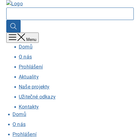
Přejít
Domů
k
Search
hlavnímu
obsahu
Search
Menu
Domů
O nás
Prohlášení
Aktuality
Naše projekty
Užitečné odkazy
Kontakty
Domů
O nás
Prohlášení